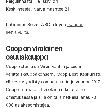
Pelgulinnasta, Telliskivi 24
Kesklinnasta, Narva maantee 21
Lähimmän Selver ABC:n löydät
kaupan
nettisivuilta.
Coop on virolainen
osuuskauppa
Coop Estonia on Viron vanhin ja suurin
vähittäiskauppakonserni. Coop Eesti Keskühistu
eli keskusyhdistys on perustettu jo vuonna 1917.
Coop on aina ollut virolaisten kuluttajien
omistuksessa ja sillä on tällä hetkellä lähes 70
000 asiakasomistajaa.