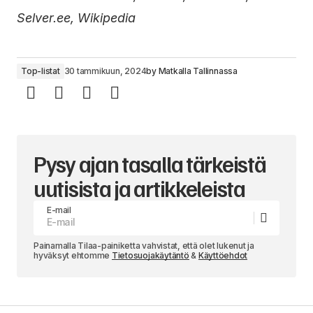
Selver.ee, Wikipedia
Top-listat
30 tammikuun, 2024
by
Matkalla Tallinnassa
Pysy ajan tasalla tärkeistä
uutisista ja artikkeleista
E-mail
Painamalla Tilaa-painiketta vahvistat, että olet lukenut ja
hyväksyt ehtomme
Tietosuojakäytäntö
&
Käyttöehdot