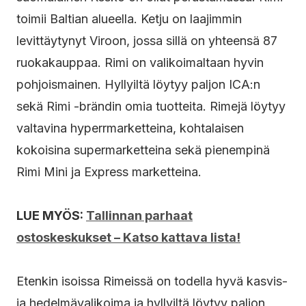
toimii Baltian alueella. Ketju on laajimmin
levittäytynyt Viroon, jossa sillä on yhteensä 87
ruokakauppaa. Rimi on valikoimaltaan hyvin
pohjoismainen. Hyllyiltä löytyy paljon ICA:n
sekä Rimi -brändin omia tuotteita. Rimejä löytyy
valtavina hyperrmarketteina, kohtalaisen
kokoisina supermarketteina sekä pienempinä
Rimi Mini ja Express marketteina.
LUE MYÖS:
Tallinnan parhaat
ostoskeskukset – Katso kattava lista!
Etenkin isoissa Rimeissä on todella hyvä kasvis-
ja hedelmävalikoima ja hyllyiltä löytyy paljon