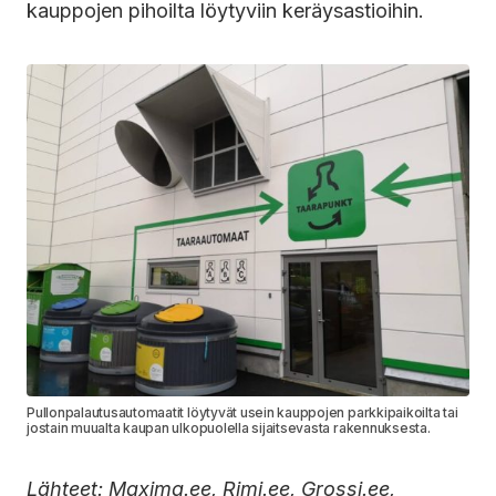
kauppojen pihoilta löytyviin keräysastioihin.
Pullonpalautusautomaatit löytyvät usein kauppojen parkkipaikoilta tai
jostain muualta kaupan ulkopuolella sijaitsevasta rakennuksesta.
Lähteet: Maxima.ee, Rimi.ee, Grossi.ee,