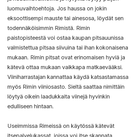
luomuvaihtoehtoja. Jos haussa on jokin
eksoottisempi mauste tai ainesosa, löydät sen
todennäköisimmin Rimistä. Rimin
paistopisteestä voi ostaa kaupan pitsauunissa
valmistettua pitsaa siivuina tai ihan kokonaisena
mukaan. Rimin pitsat ovat erinomaisen hyviä ja
kätevä ottaa mukaan vaikkapa matkaevääksi.
Viiniharrastajan kannattaa käydä katsastamassa
myös Rimin viiniosasto. Sieltä saattaa nimittäin
löytyä oikein laadukkaita viinejä hyvinkin
edulliseen hintaan.
Useimmissa Rimeissä on käytössä kätevät
itsepalvelukassat, joissa voi itse skannata