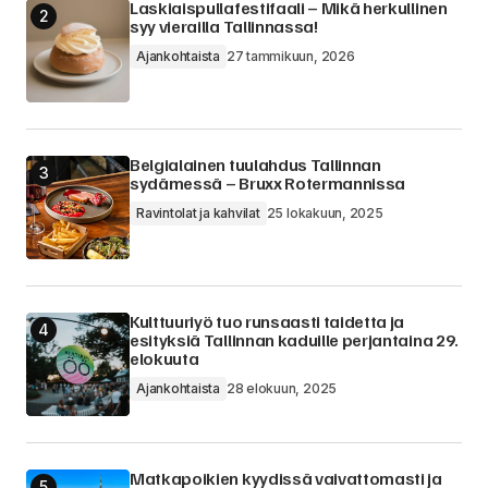
Laskiaispullafestifaali – Mikä herkullinen
syy vierailla Tallinnassa!
Ajankohtaista
27 tammikuun, 2026
Belgialainen tuulahdus Tallinnan
sydämessä – Bruxx Rotermannissa
Ravintolat ja kahvilat
25 lokakuun, 2025
Kulttuuriyö tuo runsaasti taidetta ja
esityksiä Tallinnan kaduille perjantaina 29.
elokuuta
Ajankohtaista
28 elokuun, 2025
Matkapoikien kyydissä vaivattomasti ja