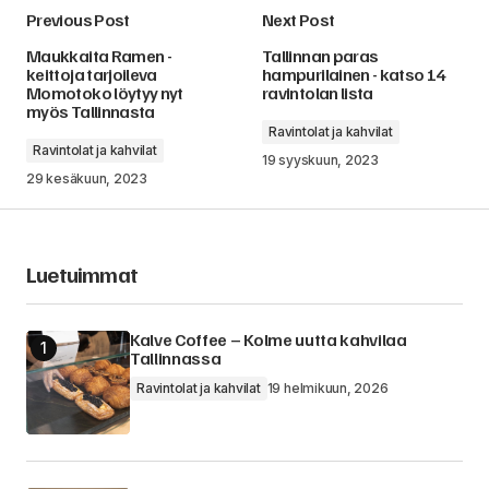
Previous Post
Next Post
Maukkaita Ramen -
Tallinnan paras
keittoja tarjoileva
hampurilainen - katso 14
Momotoko löytyy nyt
ravintolan lista
myös Tallinnasta
Ravintolat ja kahvilat
Ravintolat ja kahvilat
19 syyskuun, 2023
29 kesäkuun, 2023
Luetuimmat
Kalve Coffee – Kolme uutta kahvilaa
Tallinnassa
Ravintolat ja kahvilat
19 helmikuun, 2026