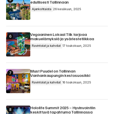
edullisesti Tallinnaan
Ajankohtaista
26 kesäkuun, 2025
Vegaaninen Lokaal Tilk tarjoaa
makuelämyksiä ja ysäriestetiikkaa
Ravintolat ja kahvilat
17 toukokuun, 2025
Must Puudel on Tallinnan
Vanhankaupungin kestosuosikki
Ravintolat ja kahvilat
16 toukokuun, 2025
Hololife Summit 2025 – Hyvinvointiin
keskittyvä tapahtuma Tallinnassa